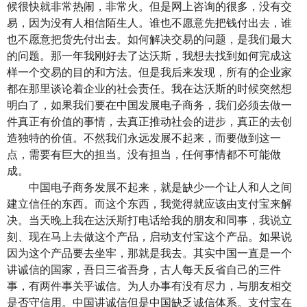
候很快就非常热闹，非常火。但是网上咨询的很多，没有交
易，因为没有人相信陌生人。谁也不愿意先把钱付出去，谁
也不愿意把货先付出去。如何解决交易的问题，是我们最大
的问题。那一年我刚好去了达沃斯，我想去找到如何完成这
样一个交易的目的和方法。但是我后来发现，所有的企业家
都在那里谈论着企业的社会责任。我在达沃斯的时候突然想
明白了，如果我们要在中国发展电子商务，我们必须去做一
件真正有价值的事情，去真正推动社会的进步，真正的去创
造独特的价值。不然我们永远发展不起来，而要做到这一
点，需要有巨大的担当。没有担当，任何事情都不可能做
成。
中国电子商务发展不起来，就是缺少一个让人和人之间
建立信任的东西。而这个东西，我觉得就应该由支付宝来解
决。当天晚上我在达沃斯打电话给我的朋友和同事，我说立
刻、现在马上去做这个产品，启动支付宝这个产品。如果说
因为这个产品要去坐牢，那就是我去。其实中国一直是一个
讲诚信的国家，吾日三省吾身，古人每天反省自己的三件
事，有两件事关乎诚信。为人办事有没有尽力，与朋友相交
是否守信用。中国讲诚信但是中国缺乏诚信体系。支付宝在