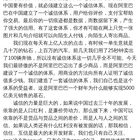
中国要有价值，就必须建立这么一个诚信体系。现在阿里巴
巴在中国建立了一个诚信体系，用户给你评价，支付宝帮助
你交易。最后你的一切痕迹都是数据，而数据留下来，产生
了强大的信用。有了这套体系，你才有可能在网上只凭一张
图片和几句介绍就可以向陌生人付钱，向陌生人寄出商品。
我们现在每天有上亿人次的点击，有时候一单生意就是
几十万的钻石，上百万的汽车。前几天我们用了25秒钟卖出
了100辆奔驰，所以没有诚信体系这一切几乎全不可能。今天
我们最骄傲的不是阿里巴巴迈出了多少商品，而是阿里巴巴
建设了一个诚信的体系。用商业的方法向所有人证明了诚信
值多少钱。我们建造了一套诚信的体系，我们自己也是这个
体系的受益者。这是阿里巴巴一个财年为什么能够实现5000
亿美元销售的基石。
诚信的力量是巨大的，如果说中国过去三十年的发展，
依靠的是人口红利，是廉价劳动力。那么接下来，中国可以
依靠的不是货品与货品之间的差价，而是人与人之间的互
信。如果说人类还有什么红利没有被发掘的话，那我相信，
信任、互信是最大的未开发财富。我们也只有自己关注、