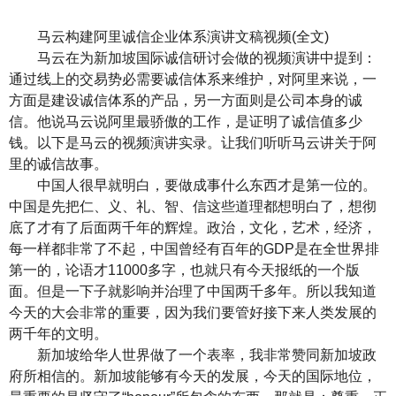
马云构建阿里诚信企业体系演讲文稿视频(全文)
马云在为新加坡国际诚信研讨会做的视频演讲中提到：
通过线上的交易势必需要诚信体系来维护，对阿里来说，一
方面是建设诚信体系的产品，另一方面则是公司本身的诚
信。他说马云说阿里最骄傲的工作，是证明了诚信值多少
钱。以下是马云的视频演讲实录。让我们听听马云讲关于阿
里的诚信故事。
中国人很早就明白，要做成事什么东西才是第一位的。
中国是先把仁、义、礼、智、信这些道理都想明白了，想彻
底了才有了后面两千年的辉煌。政治，文化，艺术，经济，
每一样都非常了不起，中国曾经有百年的GDP是在全世界排
第一的，论语才11000多字，也就只有今天报纸的一个版
面。但是一下子就影响并治理了中国两千多年。所以我知道
今天的大会非常的重要，因为我们要管好接下来人类发展的
两千年的文明。
新加坡给华人世界做了一个表率，我非常赞同新加坡政
府所相信的。新加坡能够有今天的发展，今天的国际地位，