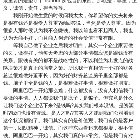
最重要的是坚守了“honour”所包含的东西。那就是：尊重，正
义，诚信，责任，担当等等。
我刚开始做生意的时候问我太太，你希望你的丈夫将来
是很有钱还是很受人尊重?她回答说，当然是受人尊重。因为
很多人那时候认为我不会赚钱。我以前也看不起商人，我也
认为无商不奸，而且商人创造的社会价值非常有限。
等我自己做了企业之后我才明白，其实一个企业家要做
的久，做得好，他每天考虑的大部分事情都应该是跟钱没有
关系。跟钱有关的都不是战略性的，不以利益为出发点的战
略决策才是真正的庙堂之策。所以我一直相信一个好的财务
总监很难做好董事长，因为好的财务总监脑子里全部都是
钱。脑子里全是钱的人，是很难做好事情，很难做好朋友。
阿里巴巴一开始那么难，什么都没有，没有人相信我们
要做的事情。人人都说我们是疯子，是骗子。但究竟是什么
让我们这个企业活下来?是钱吗?其实我们根本没钱。是资源
吗?我们也没有资源。是人才吗?其实人才跑到我们公司看到
这个状况都跑了。我们其实有的是价值观，我们有的是客户
第一，团队精神，诚信。而这些东西看起来都很虚，很不值
钱。阿里巴巴一开始，其实我们真的非常穷。但是我们有对