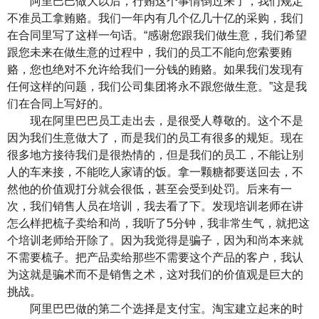
阿里巴巴做大以后，行贿这个事情倒过来了，我们规定
不准员工拿贿赂。我们一年内有几个亿几十亿的采购，我们
在合同里写了这样一句话。“感谢您跟我们做生意，我们希望
跟您未来在做生意的过程中，我们的员工不能向您索要贿
赂，您也绝对不允许给我们一分钱的贿赂。如果我们发现有
任何这样的问题，我们公司集团将永不跟您做生意。”这是我
们在合同上写好的。
现在阿里巴巴员工走出去，是很受人尊敬的。这个不是
因为我们生意做大了，而是我们的员工有很多的规矩。现在
很多地方接待我们是很热情的，但是我们的员工，不能让别
人的车来接，不能吃人家请的饭。拿一颗糖都要送回去，不
然他的价值观打分就会很低，甚至会受到处罚。后来有一
次，我们销售人员在培训，我去看了下。发现培训老师在讲
怎么样把梳子卖给和尚，我听了5分钟，我非常生气，就把这
个培训老师给开除了。因为我觉得是骗子，因为和尚本来就
不需要梳子。把产品卖给那些不需要这个产品的客户，我认
为这就是骗术而不是销售之术，这对我们的价值观是巨大的
挑战。
阿里巴巴做的第二个选择是支付宝。淘宝建立起来的时