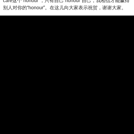
care这个“honour”，只有自己“honour”自己，我相信才能赢得
别人对你的“honour”。在这儿向大家表示祝贺，谢谢大家。
TAG:
诚信
诚信机制
诚信经营体系
马云企业诚信演讲视频